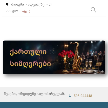
ბათუმი
- ადგილზე
- ლ
7 August
vip
0
წესები
კონფიდენციალობა
რეკლამა
598 944448