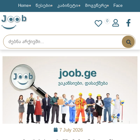
Home
წესები
კაბინეტი
მოგვწერე
Face
J
b
0
7 July 2026