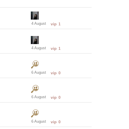
4 August
vip
1
4 August
vip
1
6 August
vip
0
6 August
vip
0
6 August
vip
0