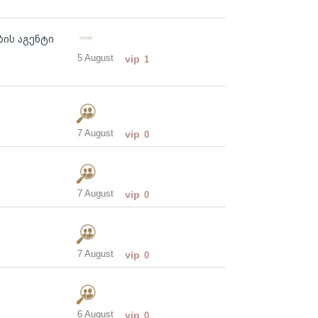
ბის აგენტი
5 August
vip
1
7 August
vip
0
7 August
vip
0
7 August
vip
0
6 August
vip
0