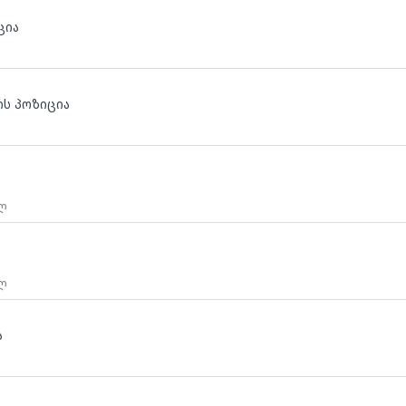
ცია
ს პოზიცია
 ლ
 ლ
ა