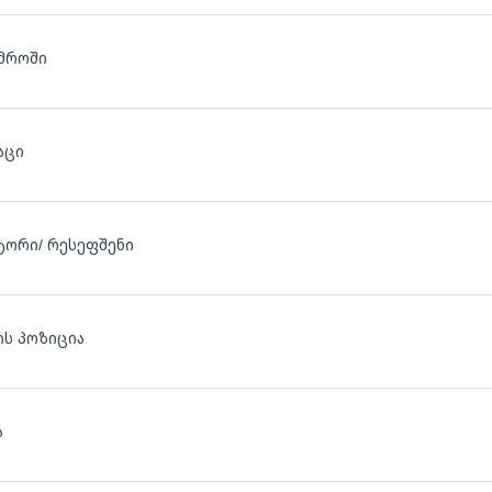
მროში
აცი
ტორი/ რესეფშენი
ს პოზიცია
ა