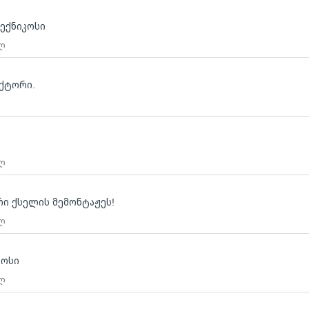
ტექნიკოსი
 ლ
უქტორი.
 ლ
ი ქსელის მემონტაჟეს!
 ლ
კოსი
 ლ