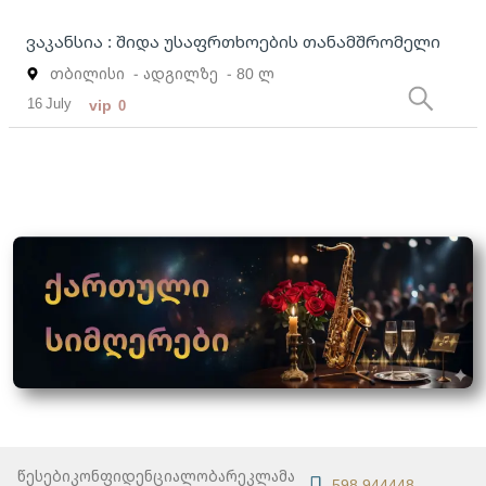
ვაკანსია : შიდა უსაფრთხოების თანამშრომელი
თბილისი
- ადგილზე
- 80 ლ
16 July
vip
0
წესები
კონფიდენციალობა
რეკლამა
598 944448