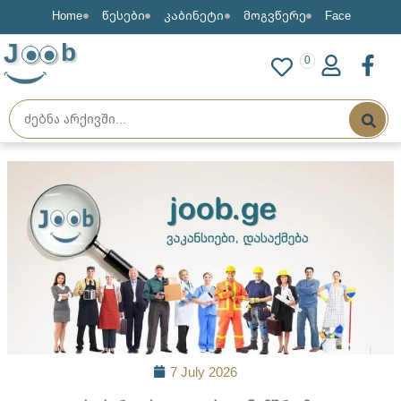
Home
წესები
კაბინეტი
მოგვწერე
Face
J
b
0
7 July 2026