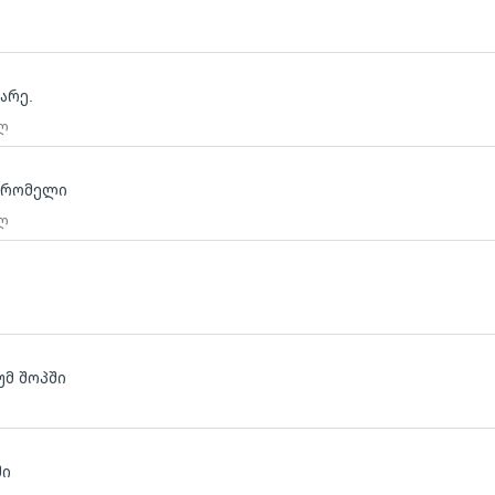
ლ
არე.
 ლ
მშრომელი
 ლ
უმ შოპში
ში