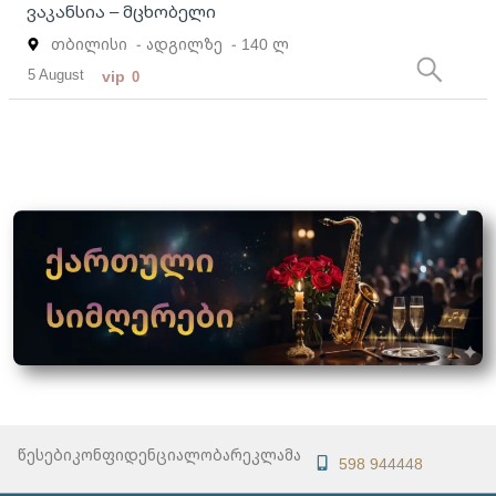
ვაკანსია – მცხობელი
თბილისი
- ადგილზე
- 140 ლ
5 August
vip
0
წესები
კონფიდენციალობა
რეკლამა
598 944448