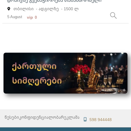
დრაივზე გვესაჭიროება თანამშრომელი
თბილისი
- ადგილზე
- 1500 ლ
5 August
vip
0
წესები
კონფიდენციალობა
რეკლამა
598 944448