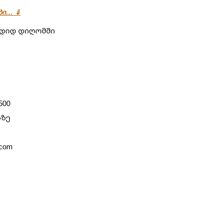
ები… ⇓
 დიდ დიღომში
500
ბზე
com