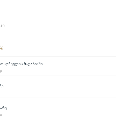
619
რე
ბოსტნეულის მაღაზიაში
 ლ
რე
არე.
 ლ