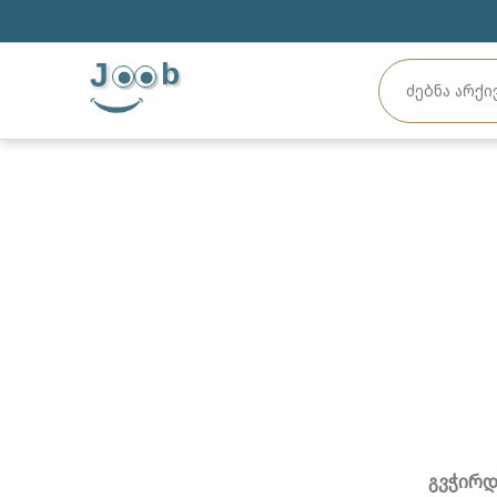
J
b
გვჭირდ