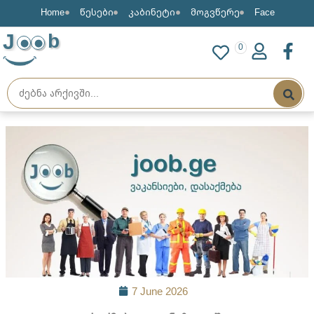
Home
წესები
კაბინეტი
მოგვწერე
Face
J
b
0
7 June 2026