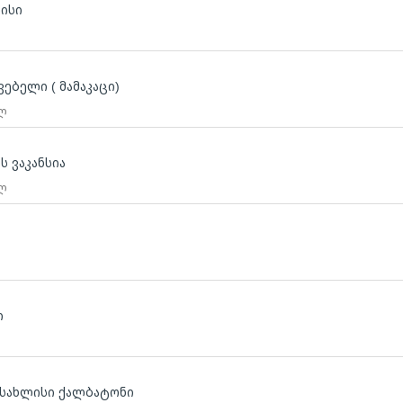
ლისი
ებელი ( მამაკაცი)
 ლ
ს ვაკანსია
 ლ
ლ
ი
ლ
ასახლისი ქალბატონი