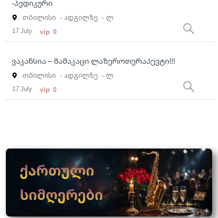
-პედიკური
თბილისი
- ადგილზე
- ლ
17 July
vip
0
ვაკანსია – მამაკაცი ლაზეროთერაპევტი!!!
თბილისი
- ადგილზე
- ლ
17 July
vip
0