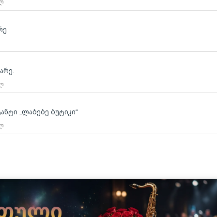
 ლ
რე
არე.
 ლ
ტანტი „ლაბებე ბუტიკი“
 ლ