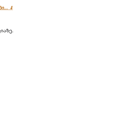
ები… ⇓
იაზე.