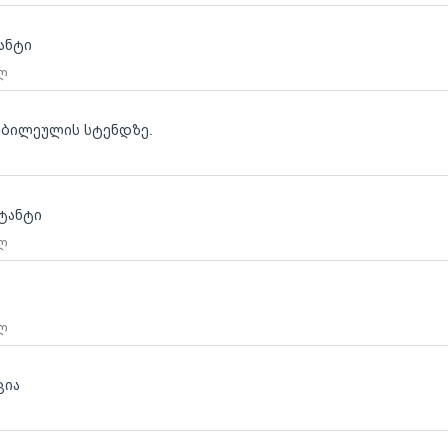
ანტი
 ლ
 ტკბილეულის სტენდზე.
ტანტი
 ლ
 ლ
ცია