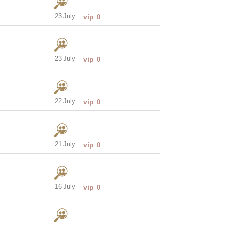
23 July
vip
0
23 July
vip
0
22 July
vip
0
21 July
vip
0
16 July
vip
0