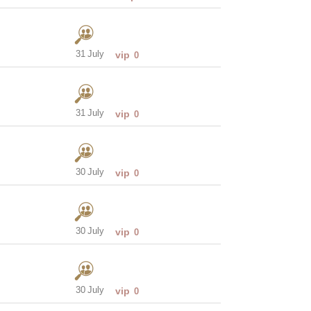
31 July
vip
0
31 July
vip
0
30 July
vip
0
30 July
vip
0
30 July
vip
0