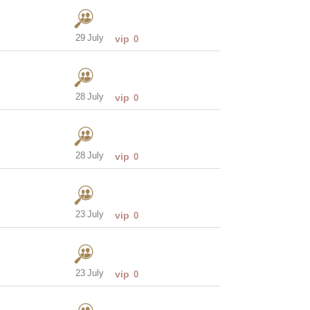
29 July
vip
0
28 July
vip
0
28 July
vip
0
23 July
vip
0
23 July
vip
0