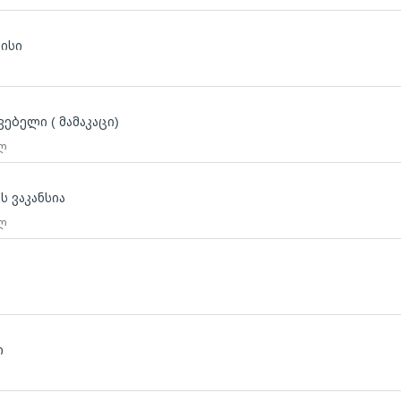
ლისი
ებელი ( მამაკაცი)
 ლ
ს ვაკანსია
 ლ
ლ
ი
ლ