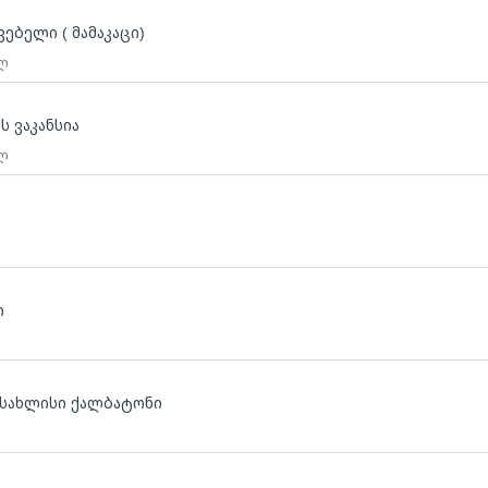
ებელი ( მამაკაცი)
 ლ
ს ვაკანსია
 ლ
ლ
ი
ლ
ასახლისი ქალბატონი