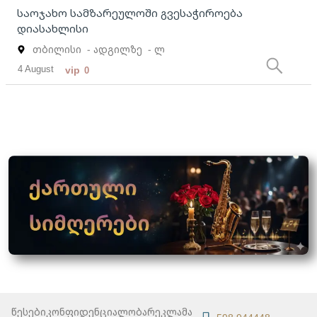
საოჯახო სამზარეულოში გვესაჭიროება
დიასახლისი
თბილისი
- ადგილზე
- ლ
4 August
vip
0
წესები
კონფიდენციალობა
რეკლამა