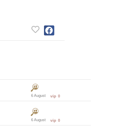
6 August
vip
0
6 August
vip
0