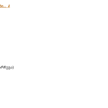
ები… ⇓
არჩევა)