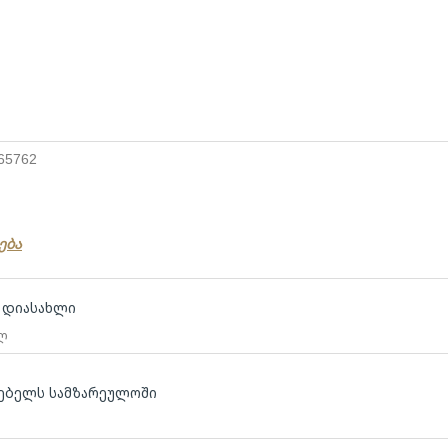
 65762
ება
თ დიასახლი
 ლ
გებელს სამზარეულოში