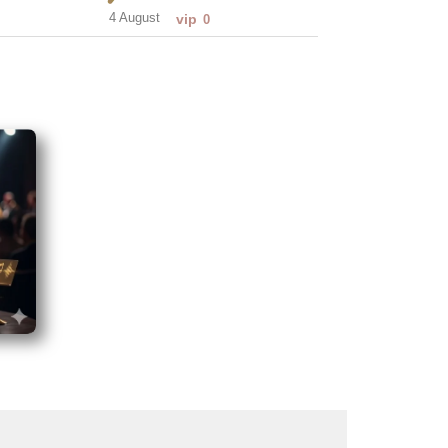
4 August
vip
0