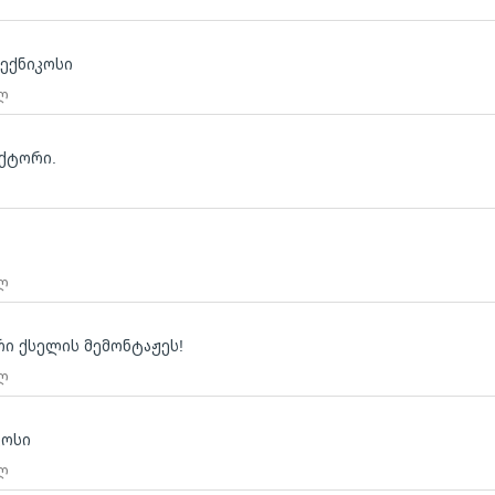
ტექნიკოსი
 ლ
უქტორი.
 ლ
ი ქსელის მემონტაჟეს!
 ლ
კოსი
 ლ