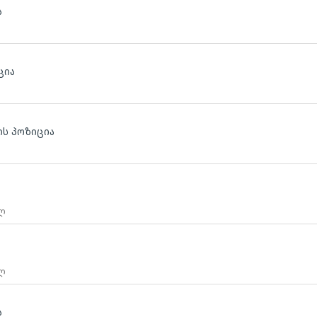
ა
ცია
ს პოზიცია
 ლ
 ლ
ა