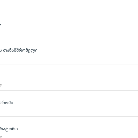
ა
ბის თანამშრომელი
 ლ
მროში
ტრატორი
 ლ