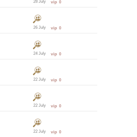
28 July
vip
0
26 July
vip
0
24 July
vip
0
22 July
vip
0
22 July
vip
0
22 July
vip
0