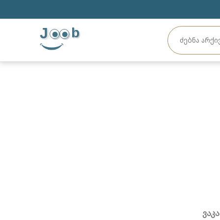
J
b
ვაკ