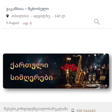
ვაკანსია – მცხობელი
თბილისი
- ადგილზე
- 140 ლ
5 August
vip
0
წესები
კონფიდენციალობა
რეკლამა
598 944448