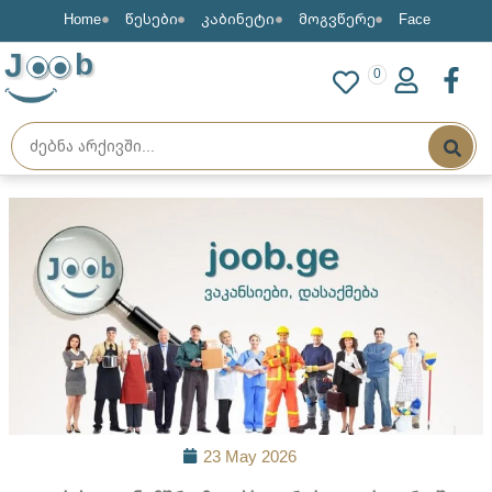
Home
წესები
კაბინეტი
მოგვწერე
Face
J
b
0
23 May 2026