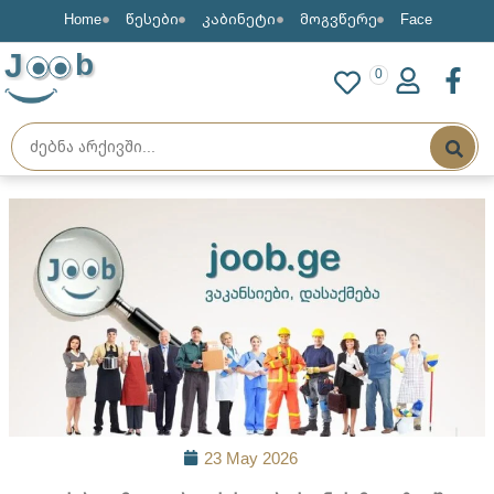
Home
წესები
კაბინეტი
მოგვწერე
Face
J
b
0
23 May 2026