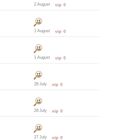
2 August
vip
0
1 August
vip
0
1 August
vip
0
28 July
vip
0
28 July
vip
0
27 July
vip
0