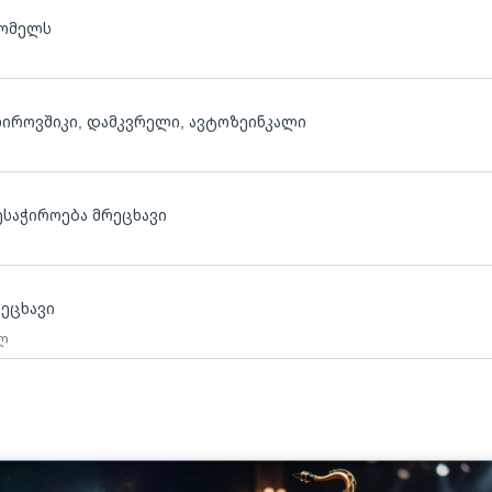
რომელს
ლიროვშიკი, დამკვრელი, ავტოზეინკალი
ესაჭიროება მრეცხავი
რეცხავი
 ლ