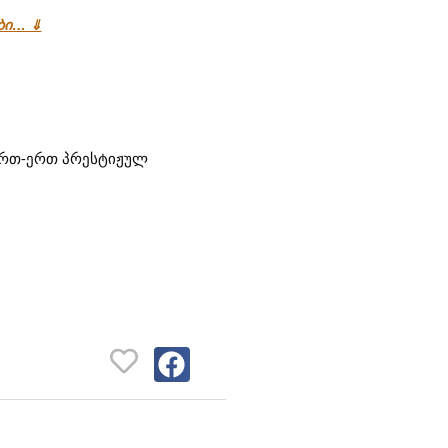
ები… ⇓
 ერთ-ერთ პრესტიჟულ