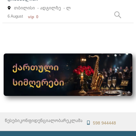
თბილისი
- ადგილზე
- ლ
6 August
vip
0
წესები
კონფიდენციალობა
რეკლამა
598 944448