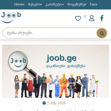
Home
წესები
კაბინეტი
მოგვწერე
Face
J
b
0
2 July 2026