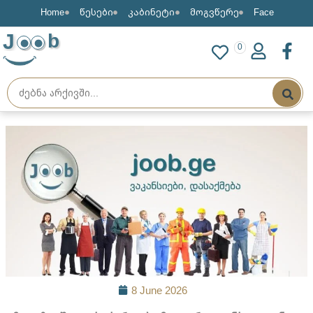
Home
წესები
კაბინეტი
მოგვწერე
Face
J
b
0
8 June 2026