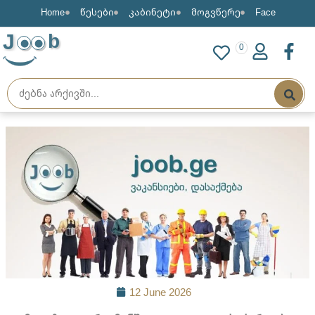
Home
წესები
კაბინეტი
მოგვწერე
Face
J
b
0
12 June 2026