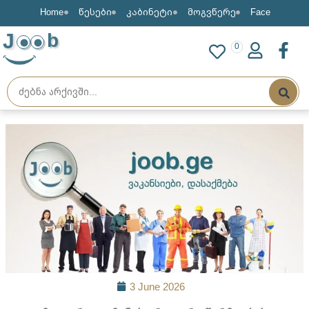
Home
წესები
კაბინეტი
მოგვწერე
Face
J
b
0
3 June 2026