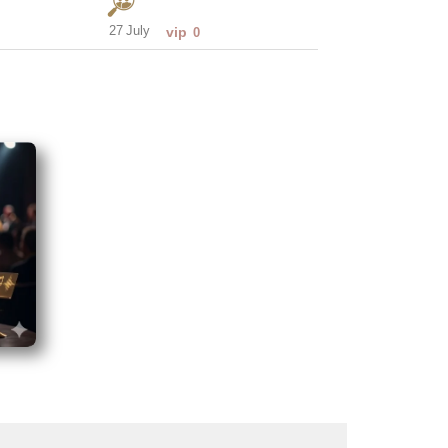
27 July
vip
0