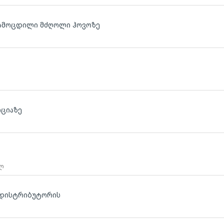
გამოცდილი მძღოლი ჰოვოზე
ლ
იციაზე
 ლ
ლ დისტრიბუტორის