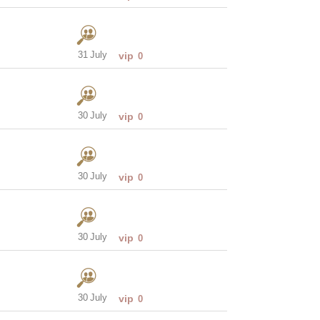
31 July
vip
0
30 July
vip
0
30 July
vip
0
30 July
vip
0
30 July
vip
0