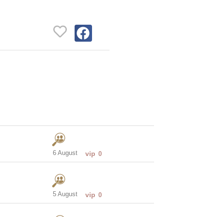
6 August
vip
0
5 August
vip
0