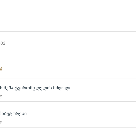
602
ა
ბის მუშა-ტვირთმცლელის მძღოლი
 ლ
რიბუტორები
 ლ