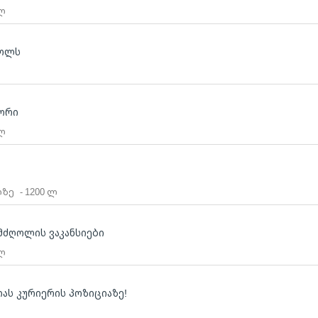
 ლ
ღოლს
ლ
ტორი
 ლ
ლზე
- 1200 ლ
მძღოლის ვაკანსიები
 ლ
იას კურიერის პოზიციაზე!