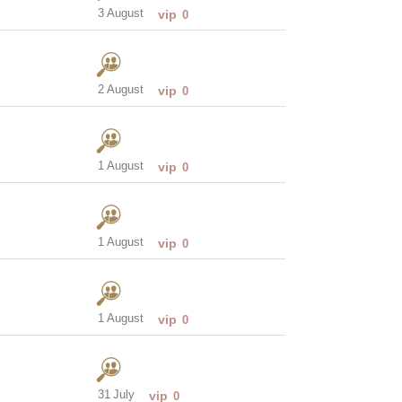
3 August
vip
0
2 August
vip
0
1 August
vip
0
1 August
vip
0
1 August
vip
0
31 July
vip
0