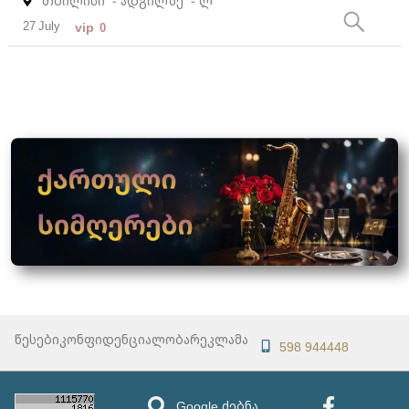
თბილისი
- ადგილზე
- ლ
27 July
vip
0
წესები
კონფიდენციალობა
რეკლამა
598 944448
Google ძებნა