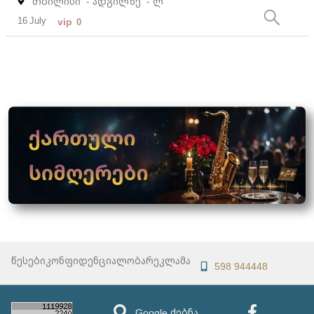
თბილისი
- ადგილზე
- ლ
16 July
vip
0
წესები
კონფიდენციალობა
რეკლამა
598 944448
Google ძებნა