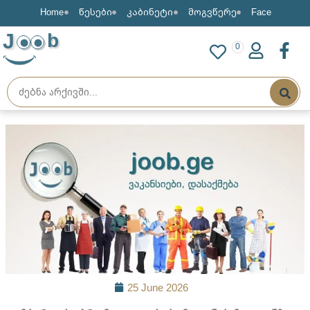
Home
წესები
კაბინეტი
მოგვწერე
Face
J
b
0
25 June 2026