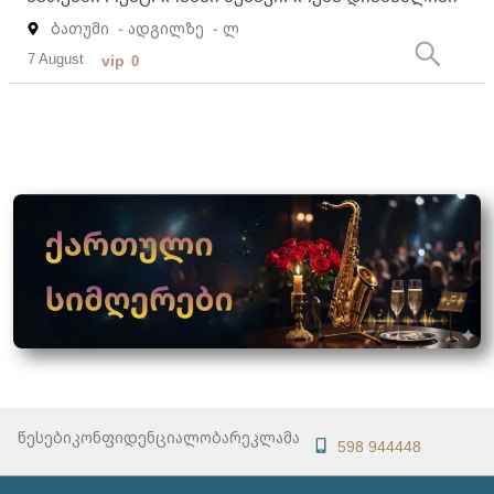
ბათუმი
- ადგილზე
- ლ
7 August
vip
0
წესები
კონფიდენციალობა
რეკლამა
598 944448