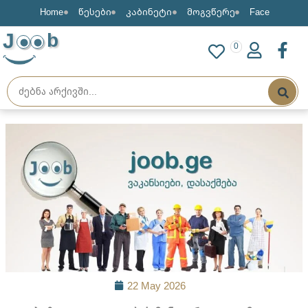
Home
წესები
კაბინეტი
მოგვწერე
Face
J
b
0
22 May 2026