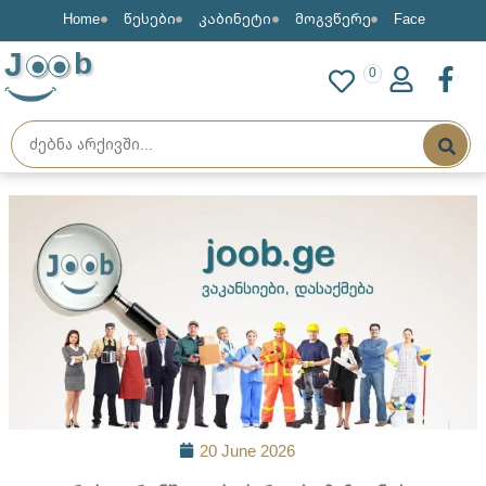
Home
წესები
კაბინეტი
მოგვწერე
Face
J
b
0
20 June 2026