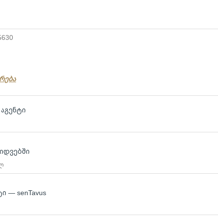
5630
რება
 აგენტი
ყიდვებში
 ლ
ტი — senTavus