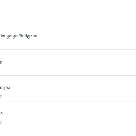
მო გოგო/მიმტანი.
ტი
იცია
 ლ
რი
 ლ