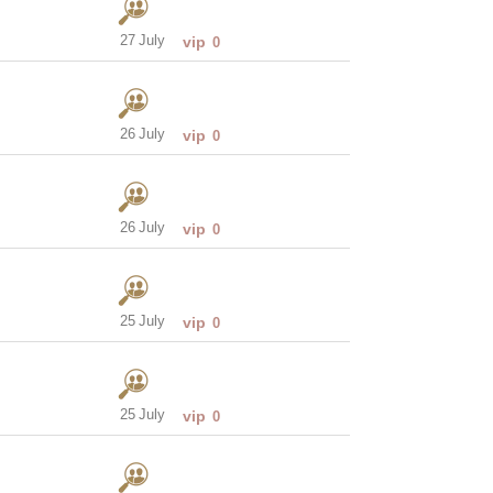
27 July
vip
0
26 July
vip
0
26 July
vip
0
25 July
vip
0
25 July
vip
0