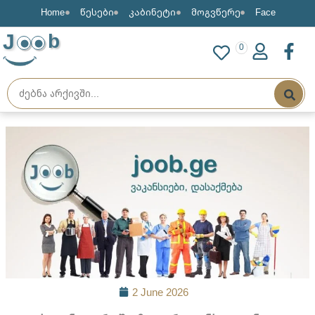
Home
წესები
კაბინეტი
მოგვწერე
Face
J
b
0
2 June 2026