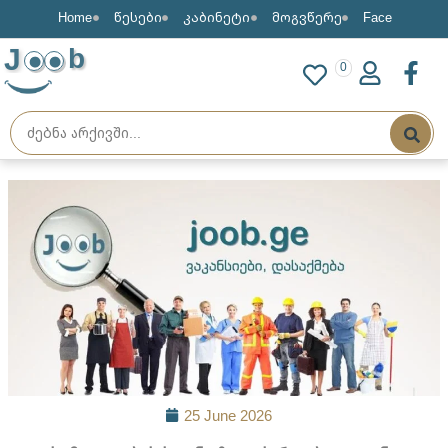
Home
წესები
კაბინეტი
მოგვწერე
Face
J
b
0
25 June 2026