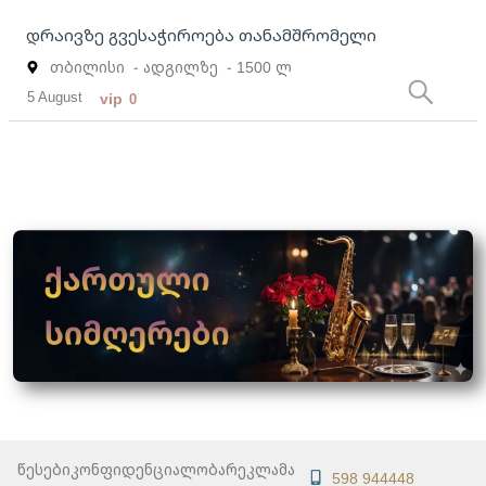
დრაივზე გვესაჭიროება თანამშრომელი
თბილისი
- ადგილზე
- 1500 ლ
5 August
vip
0
წესები
კონფიდენციალობა
რეკლამა
598 944448