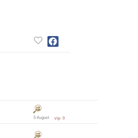
5 August
vip
0