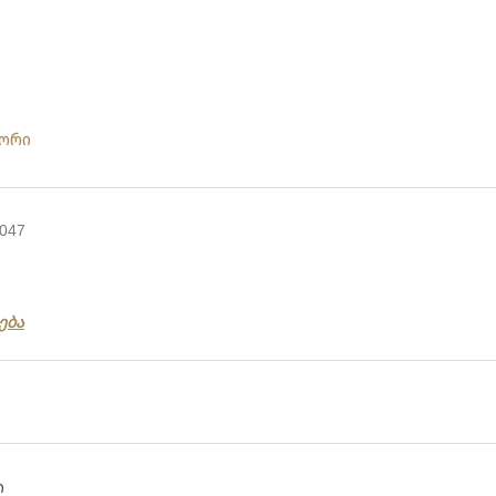
ტორი
:
047
ება
ლ
ი