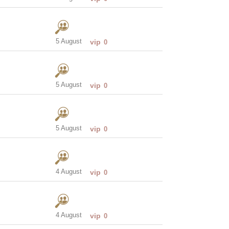
5 August
vip
0
5 August
vip
0
5 August
vip
0
4 August
vip
0
4 August
vip
0