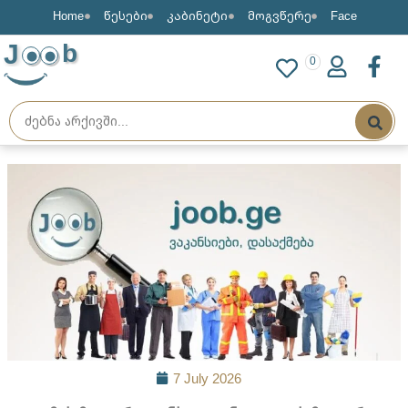
Home
წესები
კაბინეტი
მოგვწერე
Face
J
b
0
7 July 2026