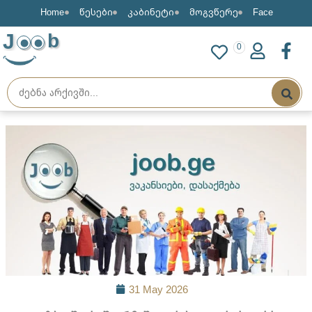
Home
წესები
კაბინეტი
მოგვწერე
Face
J
b
0
31 May 2026