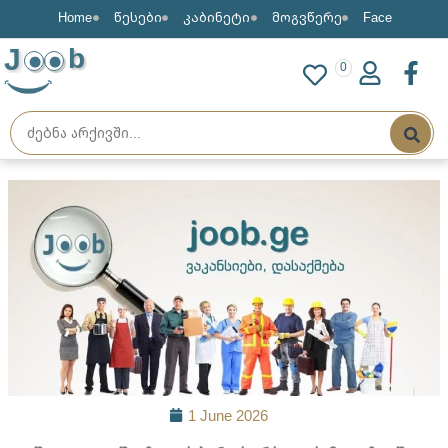
Home
წესები
კაბინეტი
მოგვწერე
Face
J
b
0
1 June 2026