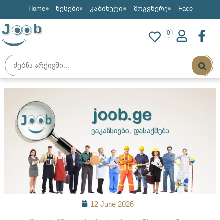
Home
წესები
კაბინეტი
მოგვწერე
Face
J
b
0
12 June 2026