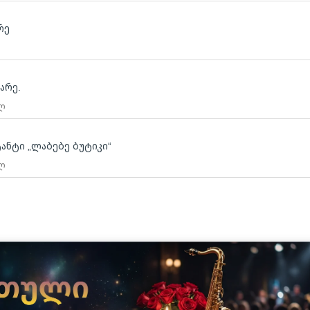
რე
არე.
 ლ
ტანტი „ლაბებე ბუტიკი“
 ლ