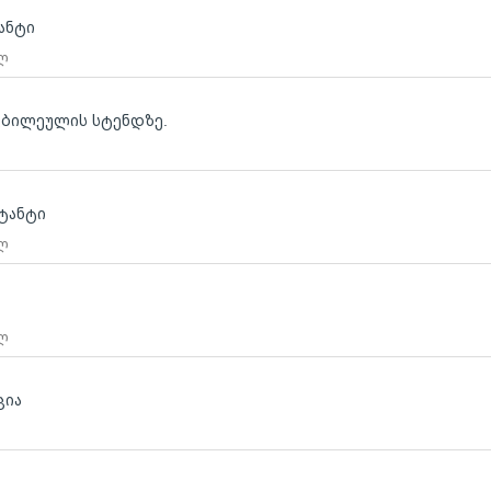
ანტი
 ლ
 ტკბილეულის სტენდზე.
ტანტი
 ლ
 ლ
ცია