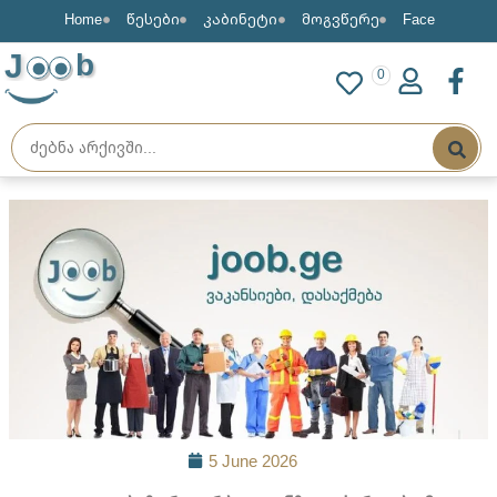
Home
წესები
კაბინეტი
მოგვწერე
Face
J
b
0
5 June 2026