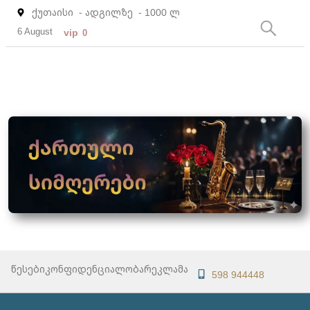
ქუთაისი
- ადგილზე
- 1000 ლ
6 August
vip
0
წესები
კონფიდენციალობა
რეკლამა
598 944448