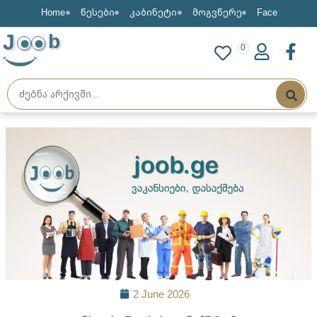
Home
წესები
კაბინეტი
მოგვწერე
Face
J
b
0
2 June 2026